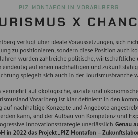
PIZ MONTAFON IN VORARLBERG
URISMUS X CHAN
lberg verfügt über ideale Voraussetzungen, sich nich
ung zu positionieren, sondern diese Position auch k
ahren wurden zahlreiche politische, wirtschaftliche 
ie eindeutig auf einen nachhaltigen und zukunftsfähig
ichtung spiegelt sich auch in der Tourismusbranche w
n vermehrt auf ökologische, soziale und ökonomische 
urismusland Vorarlberg ist klar definiert: In den kom
ng auf nachhaltige Konzepte und Angebote angestrebt
erden kann, sind der Aufbau von Kompetenz und Expe
ogressive Innovationsstrategie unerlässlich.
Genau au
 in 2022 das Projekt „PIZ Montafon – Zukunftslabo