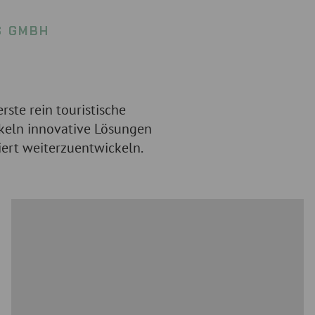
S GMBH
erste rein touristische
keln innovative Lösungen
iert weiterzuentwickeln.