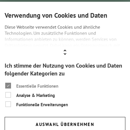
KONTAKT
Verwendung von Cookies und Daten
Was ist das PIZ?
Diese Webseite verwendet Cookies und ähnliche
Technologien. Um zusätzliche Funktionen und
STARTSEITE
Informationen anbieten zu können, werden Services von
Drittanbietern genutzt. Dabei kann ein Datenaustausch mit
ÜBER DAS PIZ
Drittanbietern stattfinden. Wenn Sie der Verwendung nicht
zustimmen, werden ausschließlich Cookies und Daten
genutzt, die technisch notwendig sind.
Ich stimme der Nutzung von Cookies und Daten
Aktuelles
folgender Kategorien zu
Weitere Informationen sowie Details zu den Kategorien
VERANSTALTUNGEN
finden Sie unter
Datenschutz
und
Impressum.
Essentielle Funktionen
PROJEKTE
Analyse & Marketing
BLOG
Funktionelle Erweiterungen
PIZ VHOTEL ↗
AUSWAHL ÜBERNEHMEN
PIZ - Zukunftslabor für nachhaltigen Tourismus | Gerichtsweg 3 |